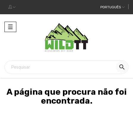
PORTUGUÊS
Alternar
☰
a
navegação

A página que procura não foi
encontrada.