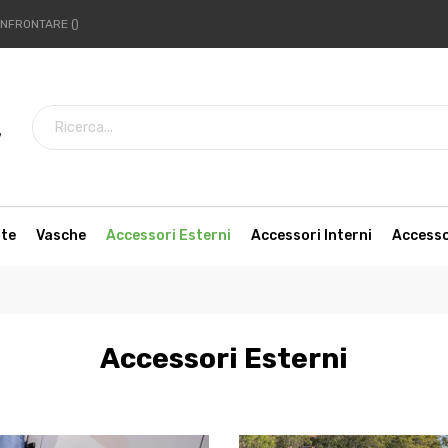
NFRONTARE
7
tte
Vasche
Accessori Esterni
Accessori Interni
Access
Accessori Esterni