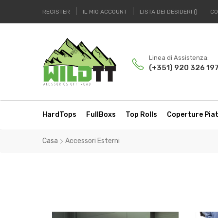
REGISTER
IL MIO ACCOUNT
LISTA DEI DESIDERI
CO
Linea di Assistenza:
(+351) 920 326 19
HardTops
FullBoxs
Top Rolls
Coperture Pia
Casa
Accessori Esterni