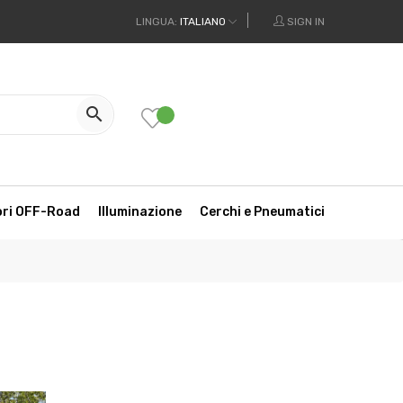
LINGUA:
ITALIANO
SIGN IN

ori OFF-Road
Illuminazione
Cerchi e Pneumatici