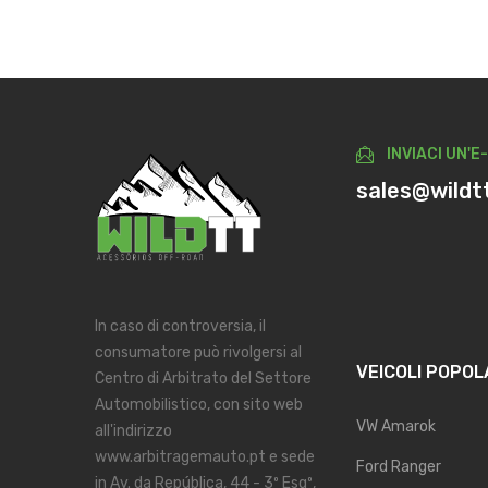
INVIACI UN'E
sales@wildt
In caso di controversia, il
consumatore può rivolgersi al
VEICOLI POPOL
Centro di Arbitrato del Settore
Automobilistico, con sito web
VW Amarok
all'indirizzo
www.arbitragemauto.pt e sede
Ford Ranger
in Av. da República, 44 - 3º Esqº,