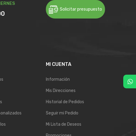
IERNES
Solicitar presupuesto
00
E
MI CUENTA
os
Información
Mis Direcciones
s
Historial de Pedidos
sonalizados
Seguir mi Pedido
los
Mi Lista de Deseos
Promociones