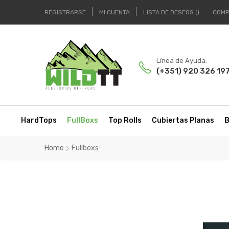
REGISTRARSE
MI CUENTA
LISTA DE DESEOS
COMP
Línea de Ayuda:
(+351) 920 326 19
HardTops
FullBoxs
Top Rolls
Cubiertas Planas
B
Home
Fullboxs