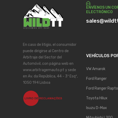
ENVÍENOS UN CO
ELECTRÓNICO
sales@wildt
En caso de litigio, el consumidor
puede dirigirse al Centro de
VEHÍCULOS PO
Arbitraje del Sector del
Automóvil, con página web en
VW Amarok
www.arbitragemauto.pt y sede
en Av. da República, 44 - 3º Esqº,
Ford Ranger
1050 194 Lisboa
Ford Ranger Rapto
Toyota Hilux
Isuzu D-Max
Mitsubishi L200