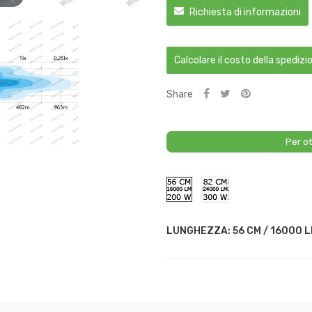
Richiesta di informazioni
Calcolare il costo della spedizi
Share
Per ot
56
82
CM
CM
/
/
16000
24000
LM
LM
LUNGHEZZA: 56 CM / 16000 L
/
/
200
300
W
W