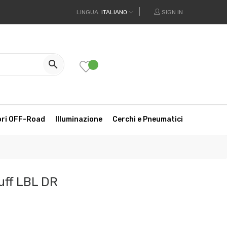
LINGUA:
ITALIANO
SIGN IN

ori OFF-Road
Illuminazione
Cerchi e Pneumatici
uff LBL DR