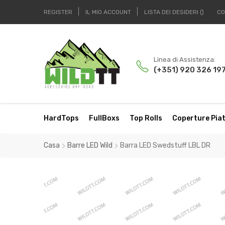
REGISTER
IL MIO ACCOUNT
LISTA DEI DESIDERI
CO
Linea di Assistenza:
(+351) 920 326 19
HardTops
FullBoxs
Top Rolls
Coperture Pia
Casa
Barre LED Wild
Barra LED Swedstuff LBL DR