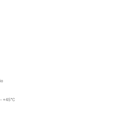
io
 - +45°C