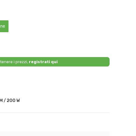
one
tenere i prezzi,
registrati qui
M / 200 W