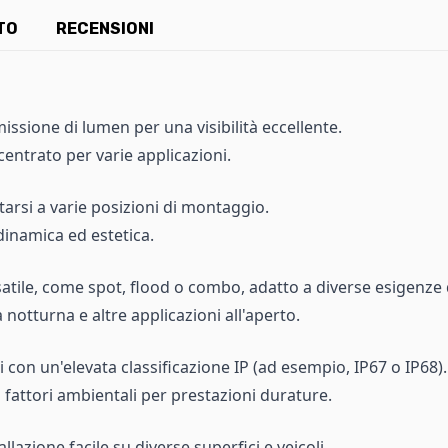
TO
RECENSIONI
ssione di lumen per una visibilità eccellente.
entrato per varie applicazioni.
tarsi a varie posizioni di montaggio.
inamica ed estetica.
tile, come spot, flood o combo, adatto a diverse esigenze d
tà notturna e altre applicazioni all'aperto.
i con un'elevata classificazione IP (ad esempio, IP67 o IP68).
ri fattori ambientali per prestazioni durature.
llazione facile su diverse superfici e veicoli.