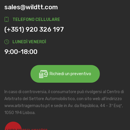
sales@wildtt.com
TELEFONO CELLULARE
(+351) 920 326 197
LUNEDÌ VENERDÌ
9:00-18:00
Richiedi un preventivo
In caso di controversia, il consumatore può rivolgersi al Centro di
Arbitrato del Settore Automobilistico, con sito web all'indirizzo
www.arbitragemauto.pt e sede in Av. da República, 44 - 3º Esqº,
1050 194 Lisboa.