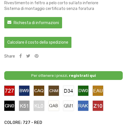
Rivestimento in feltro a pelo corto sul lato inferiore
Sistema di montaggio certificato senza foratura
Richiesta di informazioni
Calcolare il costo della spedizione
Share
Per ottenere i prezzi,
registrati qui
727
BW9
CAQ
CNM
D34
DW0
EAU
-
-
-
-
-
-
-
Red
Dark
Earth
Bronze
White
Green
Savannah
Blue
Bronze
Yellow
GN0
K51
KL0
QAB
QM1
RAK
Z10
-
-
-
-
-
-
-
Black
Grey
Silver
Pearl
White
Blue
Red
White
COLORE: 727 - RED