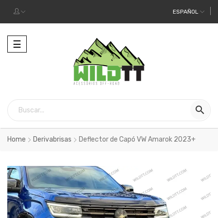
ESPAÑOL
Alternar
☰
la
navegación

Home
Derivabrisas
Deflector de Capó VW Amarok 2023+