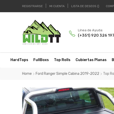
REGISTRARSE
MI CUENTA
LISTA DE DESEOS
COMP
Línea de Ayuda:
(+351) 920 326 19
HardTops
FullBoxs
Top Rolls
Cubiertas Planas
B
Home
Ford Ranger Simple Cabina 2019-2022
Top Ro