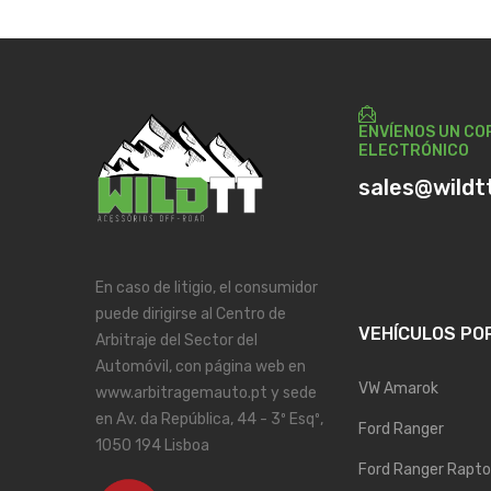
ENVÍENOS UN CO
ELECTRÓNICO
sales@wildt
En caso de litigio, el consumidor
puede dirigirse al Centro de
VEHÍCULOS PO
Arbitraje del Sector del
Automóvil, con página web en
VW Amarok
www.arbitragemauto.pt y sede
en Av. da República, 44 - 3º Esqº,
Ford Ranger
1050 194 Lisboa
Ford Ranger Rapto