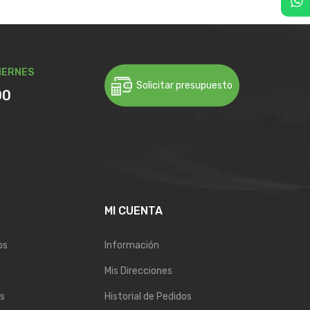
IERNES
Solicitar presupuesto
00
E
MI CUENTA
os
Información
Mis Direcciones
s
Historial de Pedidos