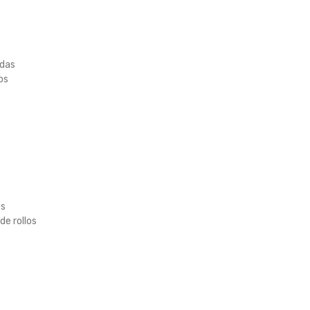
idas
os
es
e rollos