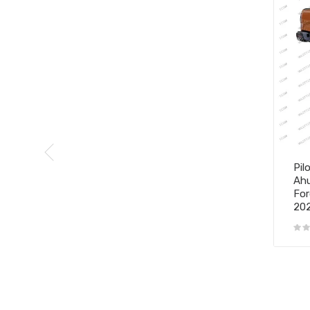
Pil
Ahu
For
20