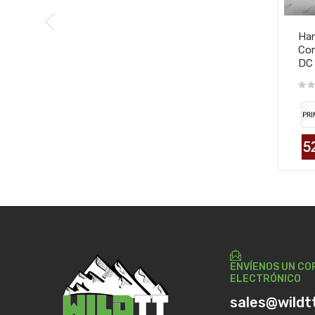
Har
Com
DC
ENVÍENOS UN CO
ELECTRÓNICO
sales@wildt