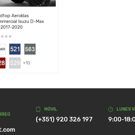
dtop Aeroklas
mercial Isuzu D-Max
 2017-2020
+10
MÓVIL
LUNES V
RREO
(+351) 920 326 197
9:00-18:
t.com