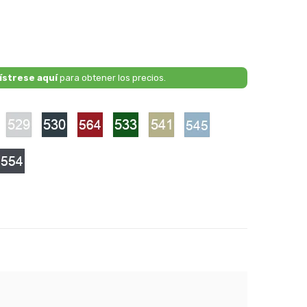
ístrese aquí
para obtener los precios.
528
529
530
564
533
541
545
-
-
-
-
-
-
arnet
Titanium
Mineral
Spinel
Tundra
Ash
Fjord
Red
Silver
Grey
Red
Green
Beige
Blue
1
554
-
ky
Obsidian
Grey
arl
ite