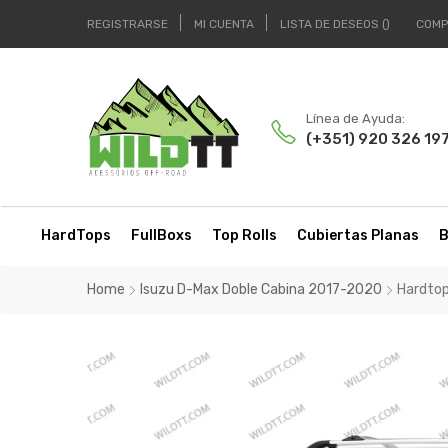
REGISTRARSE
MI CUENTA
LISTA DE DESEOS
COMP
Línea de Ayuda:
(+351) 920 326 19
HardTops
FullBoxs
Top Rolls
Cubiertas Planas
B
Home
Isuzu D-Max Doble Cabina 2017-2020
Hardtop