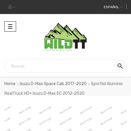
ESPAÑOL
Alternar
☰
la
navegación

Home
Isuzu D-Max Space Cab 2017-2020
Sportlid Aluminio
RealTruck HD+ Isuzu D-Max EC 2012-2020