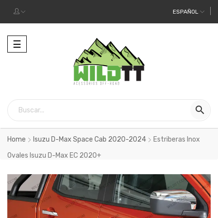
ESPAÑOL
Alternar
☰
la
navegación

Home
Isuzu D-Max Space Cab 2020-2024
Estriberas Inox
Ovales Isuzu D-Max EC 2020+