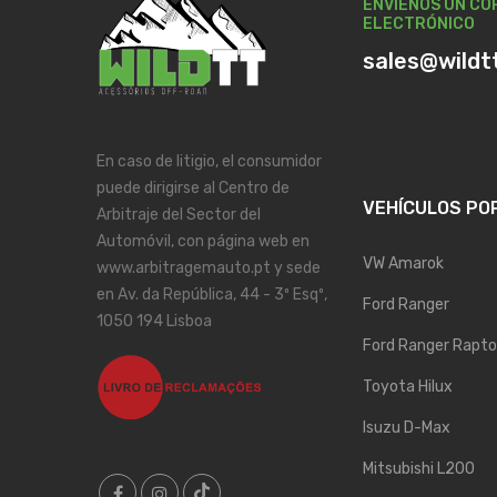
ENVÍENOS UN CO
ELECTRÓNICO
sales@wildt
En caso de litigio, el consumidor
puede dirigirse al Centro de
VEHÍCULOS PO
Arbitraje del Sector del
Automóvil, con página web en
VW Amarok
www.arbitragemauto.pt y sede
en Av. da República, 44 - 3º Esqº,
Ford Ranger
1050 194 Lisboa
Ford Ranger Rapto
Toyota Hilux
Isuzu D-Max
Mitsubishi L200