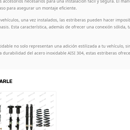
s accesorios necesarios para una instalación fácil y segura. El ma
so para asegurar un montaje eficiente.
ehículos, una vez instalados, las estriberas pueden hacer imposibl
hasis. Esta característica, además de ofrecer una conexión sólida, 
dable no solo representan una adición estilizada a tu vehículo, sin
 la durabilidad del acero inoxidable AISI 304, estas estriberas ofr
SARLE