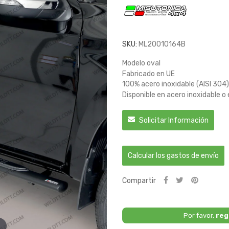
SKU:
ML20010164B
Modelo oval
Fabricado en UE
100% acero inoxidable (AISI 304)
Disponible en acero inoxidable o
Solicitar Información
Calcular los gastos de envío
Compartir
Por favor,
reg