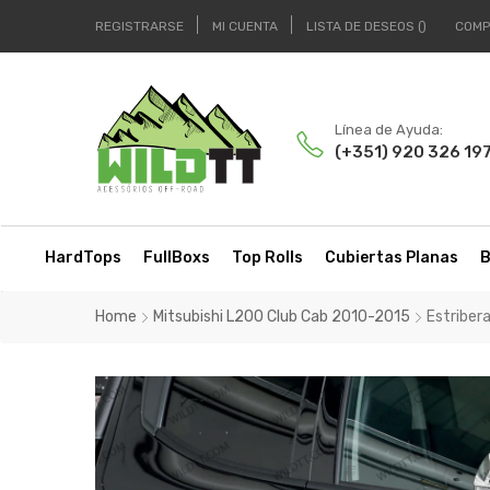
REGISTRARSE
MI CUENTA
LISTA DE DESEOS
COMP
Línea de Ayuda:
(+351) 920 326 19
HardTops
FullBoxs
Top Rolls
Cubiertas Planas
B
Home
Mitsubishi L200 Club Cab 2010-2015
Estriber