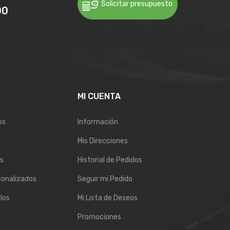
Solicitar presupuesto
00
E
MI CUENTA
os
Información
Mis Direcciones
s
Historial de Pedidos
sonalizados
Seguir mi Pedido
los
Mi Lista de Deseos
Promociones