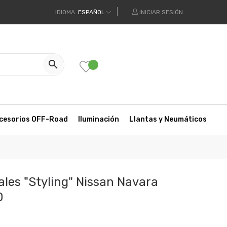
IDIOMA:
ESPAÑOL
INICIAR SESIÓN

cesorios OFF-Road
Iluminación
Llantas y Neumáticos
ales "Styling" Nissan Navara
0