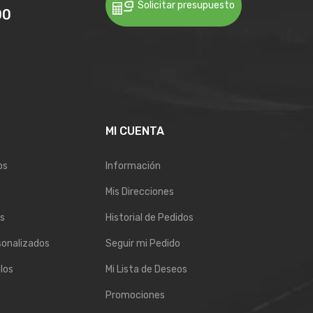
Solicitar presupuesto
00
E
MI CUENTA
os
Información
Mis Direcciones
s
Historial de Pedidos
sonalizados
Seguir mi Pedido
los
Mi Lista de Deseos
Promociones