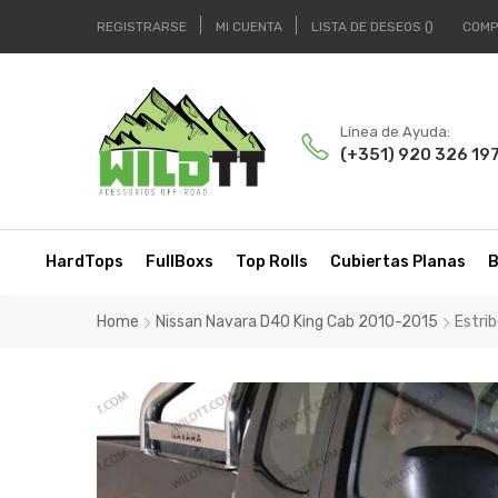
REGISTRARSE
MI CUENTA
LISTA DE DESEOS
COMP
Línea de Ayuda:
(+351) 920 326 19
HardTops
FullBoxs
Top Rolls
Cubiertas Planas
B
Home
Nissan Navara D40 King Cab 2010-2015
Estri