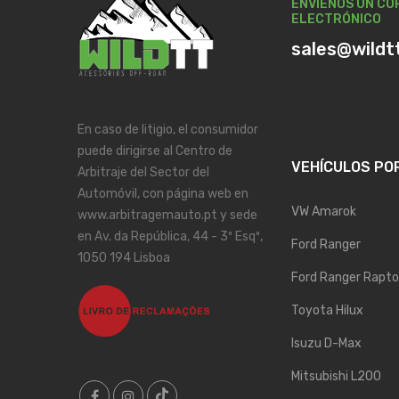
ENVÍENOS UN CO
ELECTRÓNICO
sales@wildt
En caso de litigio, el consumidor
puede dirigirse al Centro de
VEHÍCULOS PO
Arbitraje del Sector del
Automóvil, con página web en
VW Amarok
www.arbitragemauto.pt y sede
en Av. da República, 44 - 3º Esqº,
Ford Ranger
1050 194 Lisboa
Ford Ranger Rapto
Toyota Hilux
Isuzu D-Max
Mitsubishi L200