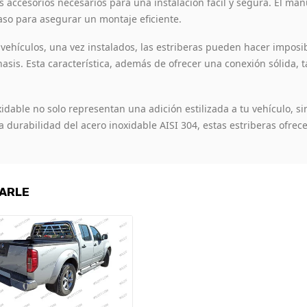
s accesorios necesarios para una instalación fácil y segura. El ma
so para asegurar un montaje eficiente.
ehículos, una vez instalados, las estriberas pueden hacer imposibl
hasis. Esta característica, además de ofrecer una conexión sólida, 
dable no solo representan una adición estilizada a tu vehículo, sin
 la durabilidad del acero inoxidable AISI 304, estas estriberas ofr
SARLE