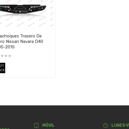
achoques Trasero De
ro Nissan Navara D40
05-2015
MÓVIL
LUNES V