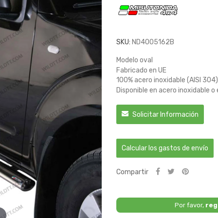
SKU:
ND4005162B
Modelo oval
Fabricado en UE
100% acero inoxidable (AISI 304)
Disponible en acero inoxidable o
Solicitar Información
Calcular los gastos de envío
Compartir
Por favor,
reg