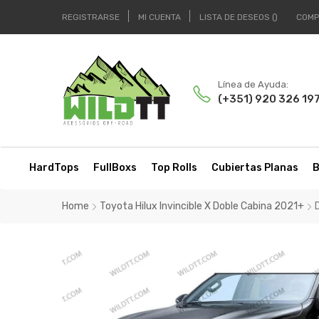
REGISTRARSE
MI CUENTA
LISTA DE DESEOS
COMP
Línea de Ayuda:
(+351) 920 326 19
HardTops
FullBoxs
Top Rolls
Cubiertas Planas
B
Home
Toyota Hilux Invincible X Doble Cabina 2021+