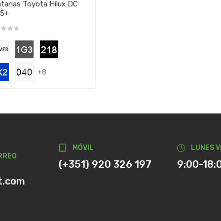
tanas Toyota Hilux DC
15+
+8
MÓVIL
LUNES V
RREO
(+351) 920 326 197
9:00-18:
t.com