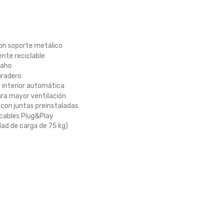
on soporte metálico
ente reciclable
vaho
uradero
z interior automática
ara mayor ventilación
 con juntas preinstaladas
 cables Plug&Play
dad de carga de 75 kg)