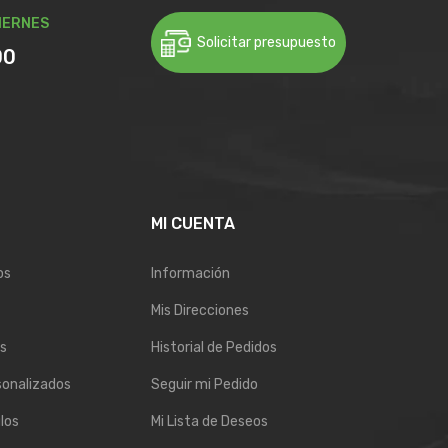
IERNES
Solicitar presupuesto
00
E
MI CUENTA
os
Información
Mis Direcciones
s
Historial de Pedidos
sonalizados
Seguir mi Pedido
los
Mi Lista de Deseos