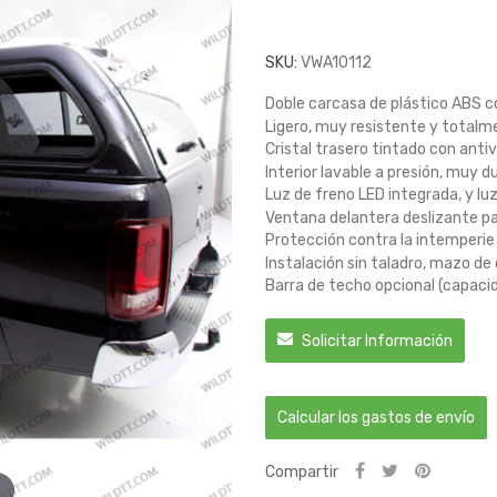
SKU:
VWA10112
Doble carcasa de plástico ABS c
Ligero, muy resistente y totalm
Cristal trasero tintado con anti
Interior lavable a presión, muy d
Luz de freno LED integrada, y lu
Ventana delantera deslizante p
Protección contra la intemperie
Instalación sin taladro, mazo de
Barra de techo opcional (capaci
Solicitar Información
Calcular los gastos de envío
Compartir