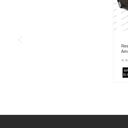
Rea
Am