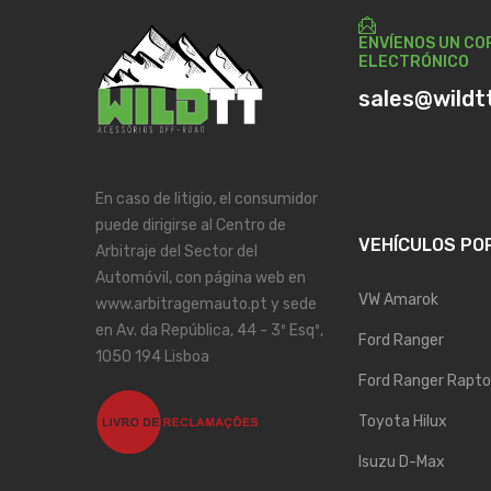
ENVÍENOS UN CO
ELECTRÓNICO
sales@wildt
En caso de litigio, el consumidor
puede dirigirse al Centro de
VEHÍCULOS PO
Arbitraje del Sector del
Automóvil, con página web en
VW Amarok
www.arbitragemauto.pt y sede
en Av. da República, 44 - 3º Esqº,
Ford Ranger
1050 194 Lisboa
Ford Ranger Rapto
Toyota Hilux
Isuzu D-Max