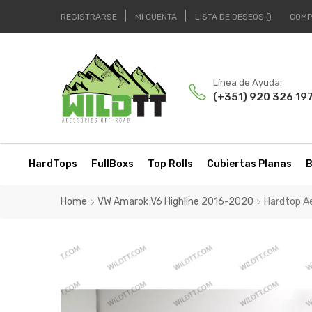
REGISTRARSE
MI CUENTA
LISTA DE DESEOS
COMP
Línea de Ayuda:
(+351) 920 326 19
HardTops
FullBoxs
Top Rolls
Cubiertas Planas
B
Home
VW Amarok V6 Highline 2016-2020
Hardtop A