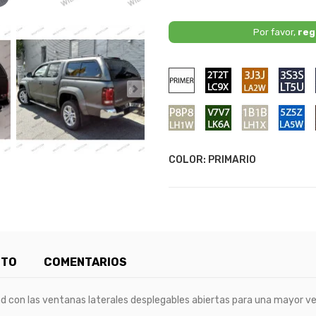
Por favor,
reg
Primario
2T2T
3J3J
3S
/
/
/
LC9X
LA2W
LT
-
-
-
P8P8
V7V7
1B1B
5Z
Deep
Copper
St
/
/
/
/
Black
Orange
Bl
LH1W
LK6A
LH1X
LA
-
-
-
Ra
Sand
Ontario
Mojave
Bl
COLOR: PRIMARIO
Beige
Green
Beige
CTO
COMENTARIOS
d con las ventanas laterales desplegables abiertas para una mayor ve