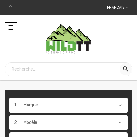
FRANÇAIS
Toggle
☰
navigation

Marque
Modèle