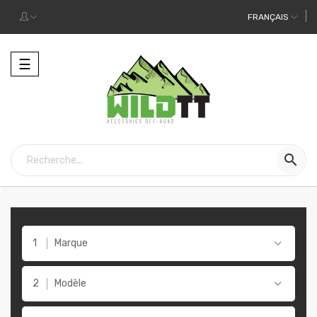
FRANÇAIS
Toggle
☰
navigation

Marque
Modèle