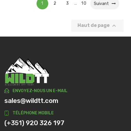
1
2
3
10
…
Suivant

Haut de page
ENVOYEZ-NOUS UN E-MAIL
sales@wildtt.com
TÉLÉPHONE MOBILE
(+351) 920 326 197