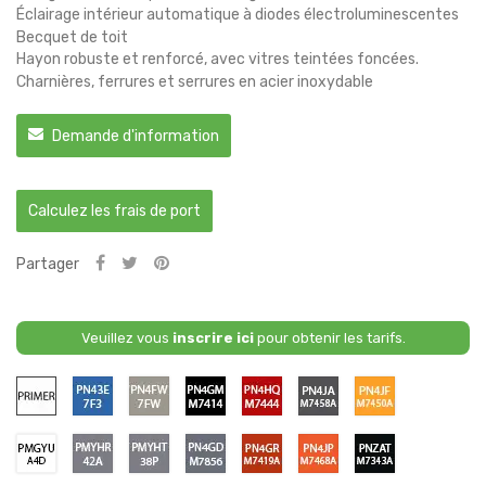
Éclairage intérieur automatique à diodes électroluminescentes
Becquet de toit
Hayon robuste et renforcé, avec vitres teintées foncées.
Charnières, ferrures et serrures en acier inoxydable
Demande d'information
Calculez les frais de port
Partager
Veuillez vous
inscrire ici
pour obtenir les tarifs.
Primaire
PN43E
PN4FW
PN4GM
PN4HQ
PN4JA
PN4JF
/
/
/
/
/
/
7F3
7FW
M7414
M7444
M7458A
M7450A
-
-
-
-
-
-
PMYFU
PMYHR
PMYHT
PN4GD
PN4GR
PN4JP
PNZAT
BLUE
DIFFUSED
AGATE
RAPID
CARBONIZED
CYBER
/
/
/
/
/
/
/
LIGHTNING
SILVER
BLACK
/
GREY
ORANGE
A4D
42A
38P
M7856
M7419A
M7468A
M7343A