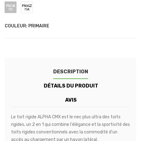
LUCID
-
-
-
-
-
-
-
PNZJB
PN3GZ
RED
ARTIC
METEOR
ALUMINIUM
CONQUER
SEDONA
CODE
SHADOW
/
/
WHITE
GREY
METALLIC
GREY
ORANGE
ORANGE
/
73C
73A
(RAPTOR)
(RAPTOR)
(RAPTOR)
(RAPTOR)
(RAPTOR)
(RAPTOR)
ABSOLUTE
-
-
BALCK
MOONDUST
FROZEN
COULEUR: PRIMAIRE
(RAPTOR)
SILVER
WHITE
DESCRIPTION
DÉTAILS DU PRODUIT
AVIS
Le toit rigide ALPHA CMX est le nec plus ultra des toits
rigides, un 2 en 1 qui combine l'élégance et la sportivité des
toits rigides conventionnels avec la commodité d'un
accès au chargement par un hayon latéral.