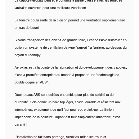
La capote Aeroklas peut être conduite à pleine vitesse avec les fenêtres
latérales ouvertes pour une meilleure ventilation.
La fenêtre coulissante de la cloison permet une ventilation supplémentaire
en cas de besoin.
Si vous transportez des chiens de grande taille, il est possible d'installer en
option un système de ventilation de type "ram-air" à l'arrière, au-dessus du
hayon du canopy.
Aeroklas est à la pointe de la fabrication et du développement des capotes,
c'est la première entreprise au monde à proposer une "technologie de
double coque en ABS".
Deux peaux ABS sont collées ensemble pour plus de solidité et de
durabilité. Cela donne un hard top léger, solide, durable et résistant aux
intempéries, exactement ce qu'il faut pour votre pick-up. La finition
impeccable de la peinture Dupont est tout simplement imbattable, c'est
garanti !
L'installation se fait sans perçage, Aeroklas utilise les trous et