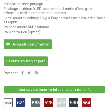
Installation sans perçage
Eclairage intérieur à LED, consommant moins d'énergie et
offrant un meilleur rendement lumineux
Le faisceau de câblage Plug & Play permet une installation facile
et rapide
Poignée arrière RKE standard
Rails de toit en (Option)
Demande d'information
Calculez les frais de port
Partager
Veuillez vous
inscrire ici
pour obtenir les tarifs.
Primaire
521
563
528
529
530
564
523
-
-
-
-
-
-
-
Nautilus
Galena
Garnet
Titanium
Mineral
Spinel