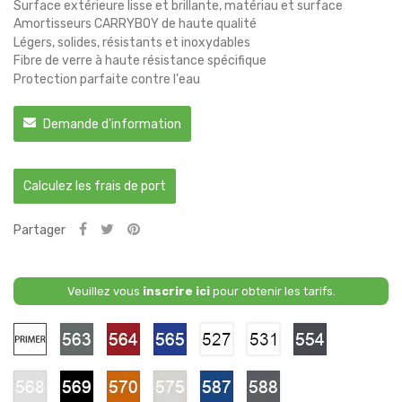
Surface extérieure lisse et brillante, matériau et surface
Amortisseurs CARRYBOY de haute qualité
Légers, solides, résistants et inoxydables
Fibre de verre à haute résistance spécifique
Protection parfaite contre l'eau
Demande d'information
Calculez les frais de port
Partager
Veuillez vous
inscrire ici
pour obtenir les tarifs.
Primaire
563
564
565
527
531
554
-
-
-
-
-
-
Galena
Spinel
Sapphire
Splash
Silky
Obsidian
Grey
Red
Blue
White
/
Grey
568
569
570
575
587
588
Pearl
-
-
-
-
-
-