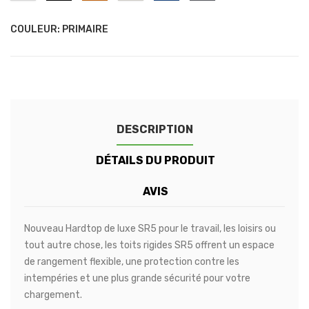
White
Mercury
Onyx
Valencia
Dolomite
Biarritz
Islay
Silver
Black
Orange
/
Blue
Grey
Pearl
COULEUR: PRIMAIRE
White
DESCRIPTION
DÉTAILS DU PRODUIT
AVIS
Nouveau Hardtop de luxe SR5 pour le travail, les loisirs ou
tout autre chose, les toits rigides SR5 offrent un espace
de rangement flexible, une protection contre les
intempéries et une plus grande sécurité pour votre
chargement.