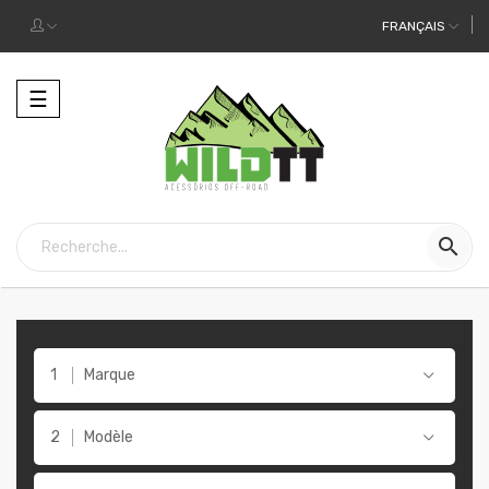
FRANÇAIS
Toggle
☰
navigation

Marque
Modèle