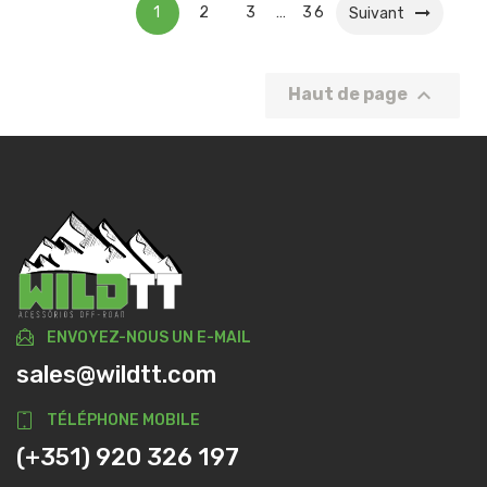
1
2
3
36
…
Suivant

Haut de page
ENVOYEZ-NOUS UN E-MAIL
sales@wildtt.com
TÉLÉPHONE MOBILE
(+351) 920 326 197