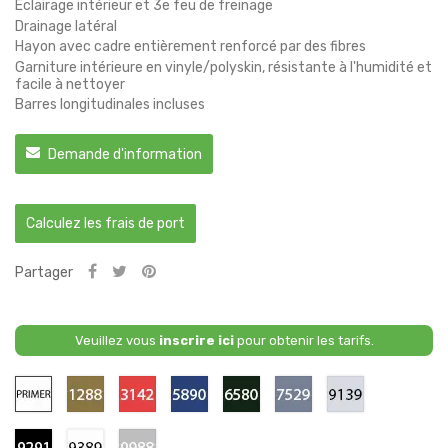
Éclairage intérieur et 3e feu de freinage
Drainage latéral
Hayon avec cadre entièrement renforcé par des fibres
Garniture intérieure en vinyle/polyskin, résistante à l'humidité et
facile à nettoyer
Barres longitudinales incluses
Demande d'information
Calculez les frais de port
Partager
Veuillez vous
inscrire ici
pour obtenir les tarifs.
Primaire
1288
3142
5890
6580
7259
9139
-
-
-
-
-
-
Anixite
Danakil
Cavansite
Granite
Rock
Chisana
Bronze
Red
Blue
Green
Grey
White
9291
9389
9988