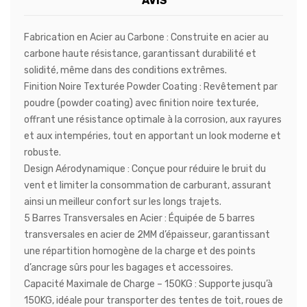
AVIS
Fabrication en Acier au Carbone :
Construite en
acier au
carbone haute résistance
, garantissant
durabilité et
solidité
, même dans des conditions extrêmes.
Finition Noire Texturée Powder Coating :
Revêtement par
poudre (powder coating)
avec
finition noire texturée
,
offrant
une résistance optimale à la corrosion, aux rayures
et aux intempéries
, tout en apportant un
look moderne et
robuste
.
Design Aérodynamique :
Conçue pour
réduire le bruit du
vent et limiter la consommation de carburant
, assurant
ainsi
un meilleur confort sur les longs trajets
.
5 Barres Transversales en Acier :
Équipée de
5 barres
transversales en acier de 2MM d’épaisseur
, garantissant
une répartition homogène de la charge
et
des points
d’ancrage sûrs pour les bagages et accessoires
.
Capacité Maximale de Charge – 150KG :
Supporte
jusqu’à
150KG
, idéale pour
transporter des tentes de toit, roues de