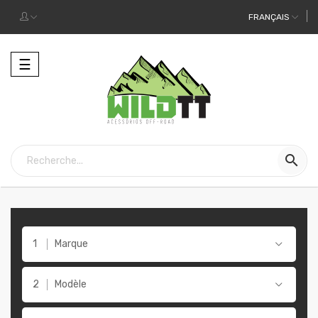
FRANÇAIS
Toggle
☰
navigation

Marque
Modèle