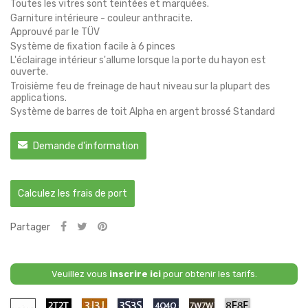
Toutes les vitres sont teintées et marquées.
Garniture intérieure - couleur anthracite.
Approuvé par le TÜV
Système de fixation facile à 6 pinces
L'éclairage intérieur s'allume lorsque la porte du hayon est
ouverte.
Troisième feu de freinage de haut niveau sur la plupart des
applications.
Système de barres de toit Alpha en argent brossé Standard
Demande d'information
Calculez les frais de port
Partager
Veuillez vous
inscrire ici
pour obtenir les tarifs.
Primaire
2T2T
3J3J
3S3S
4Q4Q
7W7W
8E8E