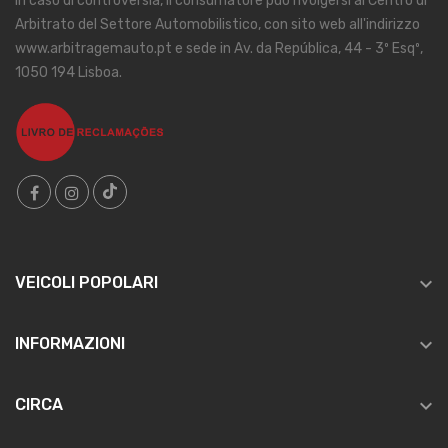
In caso di controversia, il consumatore può rivolgersi al Centro di
Arbitrato del Settore Automobilistico, con sito web all'indirizzo
www.arbitragemauto.pt e sede in Av. da República, 44 - 3º Esqº,
1050 194 Lisboa.

VEICOLI POPOLARI

INFORMAZIONI

CIRCA