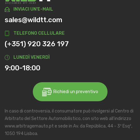
INVIACI UN'E-MAIL
sales@wildtt.com
TELEFONO CELLULARE
(+351) 920 326 197
LUNEDÌ VENERDÌ
9:00-18:00
Richiedi un preventivo
In caso di controversia, il consumatore può rivolgersi al Centro di
Arbitrato del Settore Automobilistico, con sito web all'indirizzo
www.arbitragemauto.pt e sede in Av. da República, 44 - 3º Esqº,
1050 194 Lisboa.