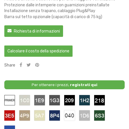
Protezione dalle intemperie con guarnizioni preinstallate
Installazione senza trapano, cablaggio Plug&Play
Barra sul tetto opzionale (capacità di carico di 75 kg)
Richiesta di informazioni
Calcolare il costo della spedizione
Share
Per ottenere i prezzi,
registrati qui
Primario
1C0
1E9
1G3
209
1H2
218
-
-
-
-
-
-
Silver
Grey
Grey
Black
Deep
Black
Metallic
Titanium
Mica
3E5
4P9
5A7
8P4
040
1D6
6S3
-
-
-
-
-
-
-
Red
Bronzit
Gold
Dark
Pure
Silver
Green
Blue
White
Metallic
8T7