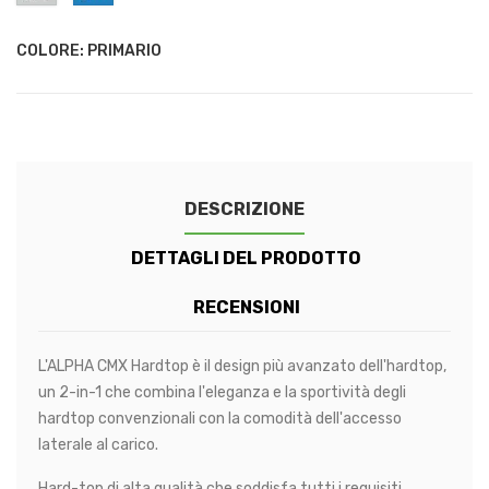
Blue
Black
Beige
Grey
Red
L3F7
L1F4
Metallic
Metallic
Metallic
Metallic
-
-
Light
Mid
COLORE: PRIMARIO
Grey
Blue
Metallic
Metallic
DESCRIZIONE
DETTAGLI DEL PRODOTTO
RECENSIONI
L'ALPHA CMX Hardtop è il design più avanzato dell'hardtop,
un 2-in-1 che combina l'eleganza e la sportività degli
hardtop convenzionali con la comodità dell'accesso
laterale al carico.
Hard-top di alta qualità che soddisfa tutti i requisiti.