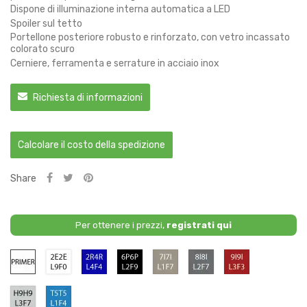
Dispone di illuminazione interna automatica a LED
Spoiler sul tetto
Portellone posteriore robusto e rinforzato, con vetro incassato
colorato scuro
Cerniere, ferramenta e serrature in acciaio inox
Richiesta di informazioni
Calcolare il costo della spedizione
Share
Per ottenere i prezzi,
registrati qui
Primario
2E/2E
4R4R
6P6P
7I7I
8I8I
9I9I
/
/
/
/
/
L4F4
L2F9
L1F7
L2F7
L3F3
-
-
-
-
-
H9H9
T5T5
Bright
Midnight
Bright
Dark
Deep
/
/