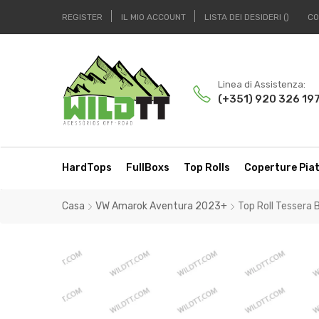
REGISTER
IL MIO ACCOUNT
LISTA DEI DESIDERI
CO
Linea di Assistenza:
(+351) 920 326 19
HardTops
FullBoxs
Top Rolls
Coperture Pia
Casa
VW Amarok Aventura 2023+
Top Roll Tessera