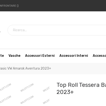
NFRONTARE
7
tte
Vasche
Accessori Esterni
Accessori Interni
Access
 Basic VW Amarok Aventura 2023+
Top Roll Tessera 
2023+