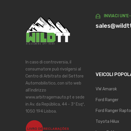
INVIACI UN'E
sales@wildt
In caso di controversia, il
consumatore può rivolgersi al
VEICOLI POPOL
Centro di Arbitrato del Settore
Automobilistico, con sito web
VW Amarok
all'indirizzo
www.arbitragemauto.pt e sede
Ford Ranger
in Av. da República, 44 - 3º Esqº,
Ford Ranger Rapto
1050 194 Lisboa.
Toyota Hilux