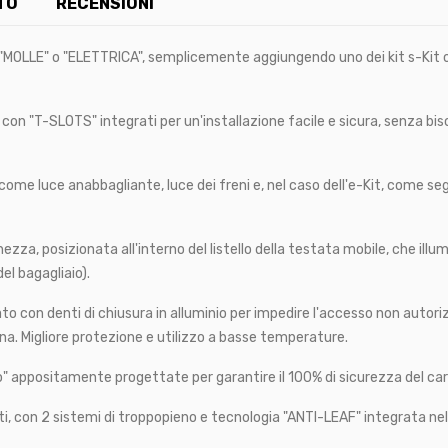
TO
RECENSIONI
"MOLLE" o "ELETTRICA", semplicemente aggiungendo uno dei kit s-Kit o 
 con "T-SLOTS" integrati per un'installazione facile e sicura, senza bis
come luce anabbagliante, luce dei freni e, nel caso dell'e-Kit, come seg
za, posizionata all'interno del listello della testata mobile, che illumi
el bagagliaio).
 con denti di chiusura in alluminio per impedire l'accesso non autoriz
ana. Migliore protezione e utilizzo a basse temperature.
ello" appositamente progettate per garantire il 100% di sicurezza del 
 con 2 sistemi di troppopieno e tecnologia "ANTI-LEAF" integrata nel