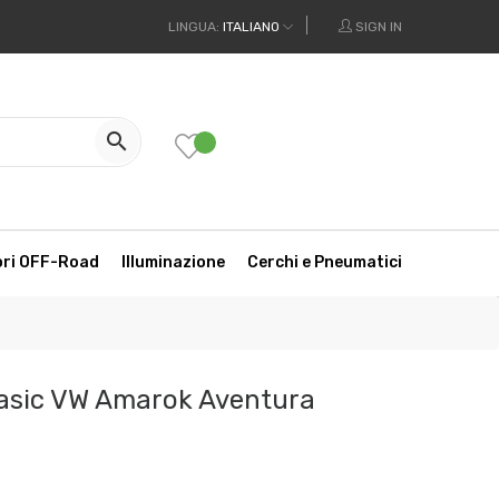
LINGUA:
ITALIANO
SIGN IN

ori OFF-Road
Illuminazione
Cerchi e Pneumatici
Basic VW Amarok Aventura