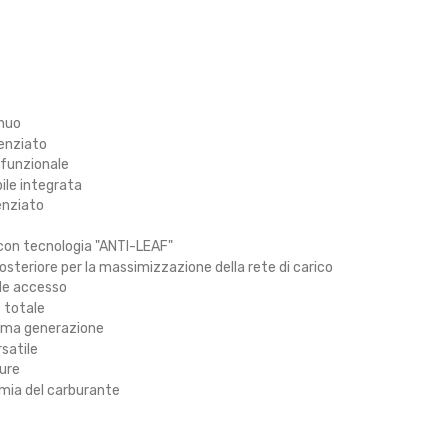
inuo
tenziato
ifunzionale
ile integrata
enziato
con tecnologia "ANTI-LEAF"
osteriore per la massimizzazione della rete di carico
ile accesso
 totale
sima generazione
rsatile
ture
mia del carburante