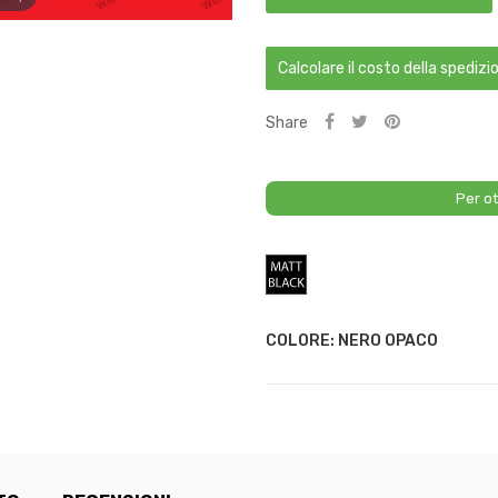
Calcolare il costo della spedizi
Share
Per ot
Nero
Opaco
COLORE: NERO OPACO