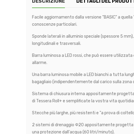
DESCRIZIONE
DETTAGLI DEL PRODOT
Facile aggiornamento dalla versione "BASIC" a quella 
conoscenze particolari.
Sponde laterali in alluminio speciale (spessore 5 mm),
longitudinali e trasversali.
Barra luminosa a LED rossi, che può essere utilizzata 
allarme.
Una barra luminosa mobile a LED bianchi a tutta lunghez
bagagliaio (indipendentemente dal carico sulla zona d
Sistema di chiusura interna appositamente progettato
di Tessera Roll+ e semplificate la vostra vita quotidi
Stecche più larghe, più resistenti e "a prova di colt
2 sistemi di drenaggio Φ20 appositamente progettati,
una protezione dall'acqua (60 litri/minuto).