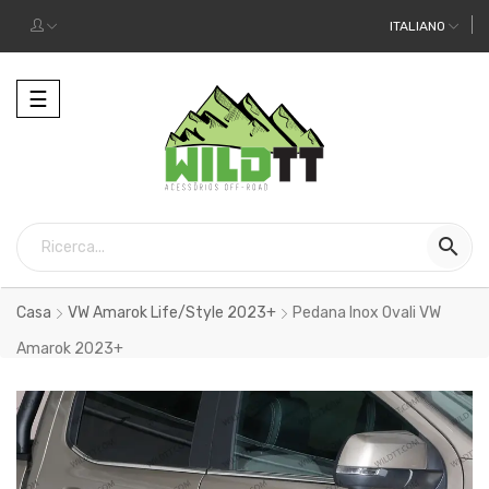
ITALIANO
Toggle
☰
navigation

Casa
VW Amarok Life/Style 2023+
Pedana Inox Ovali VW
Amarok 2023+