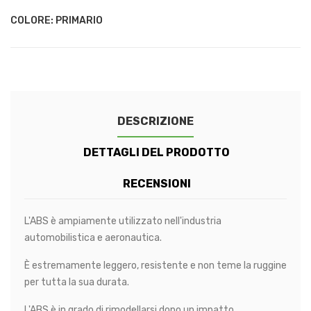
-
-
-
-
Chestnut
Indium
Honey
Peacock
COLORE: PRIMARIO
Brown
Grey
Orange
Green
DESCRIZIONE
DETTAGLI DEL PRODOTTO
RECENSIONI
L'ABS è ampiamente utilizzato nell'industria
automobilistica e aeronautica.
È estremamente leggero, resistente e non teme la ruggine
per tutta la sua durata.
L'ABS è in grado di rimodellarsi dopo un impatto.