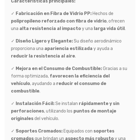
Características principales:
✓
Fabricación en Fibra de Vidrio PP:
Hechos de
polipropileno reforzado con fibra de vidrio
, ofrecen
una
alta resistencia al impacto
y una
larga vida útil
.
✓
Diseño Ligero y Elegante:
Su diseño aerodinámico
proporciona una
apariencia estilizada
y ayuda a
reducir la resistencia al aire
.
✓
Mejora en el Consumo de Combustible:
Gracias a su
forma optimizada,
favorecen la eficiencia del
vehículo
, ayudando a
reducir el consumo de
combustible
.
✓
Instalación Fácil:
Se instalan
rápidamente y sin
perforaciones
, utilizando los
puntos de montaje
originales
del vehículo.
✓
Soportes Cromados:
Equipados con
soportes
cromados
que brindan un
aspecto más robusto
y una