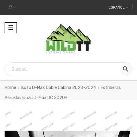
ESPAÑOL
Alternar
☰
la
navegación

Home
Isuzu D-Max Doble Cabina 2020-2024
Estriberas
Aeroklas Isuzu D-Max DC 2020+