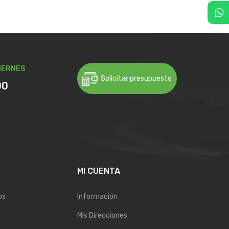
IERNES
Solicitar presupuesto
00
E
MI CUENTA
os
Información
Mis Direcciones