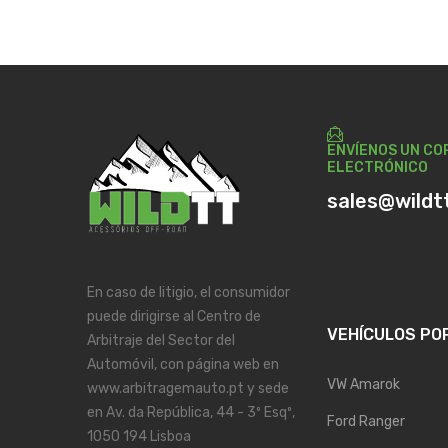
ENVÍENOS UN CO
ELECTRÓNICO
sales@wildt
En caso de litigio, el consumidor
puede dirigirse al Centro de
VEHÍCULOS PO
Arbitraje del Sector del
Automóvil, con página web en
VW Amarok
www.arbitragemauto.pt y sede
en Av. da República, 44 - 3º Esqº,
Ford Ranger
1050 194 Lisboa