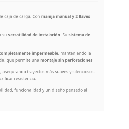
de caja de carga. Con
manija manual y 2 llaves
 a su
versatilidad de instalación
. Su
sistema de
 completamente impermeable
, manteniendo la
ado
, que permite una
montaje sin perforaciones
.
s
, asegurando trayectos más suaves y silenciosos.
crificar resistencia.
lidad, funcionalidad y un diseño pensado al