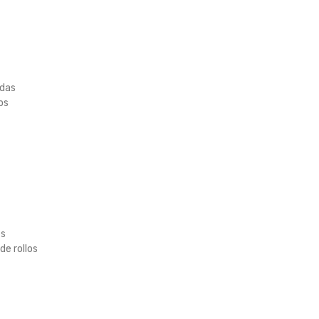
idas
os
es
e rollos