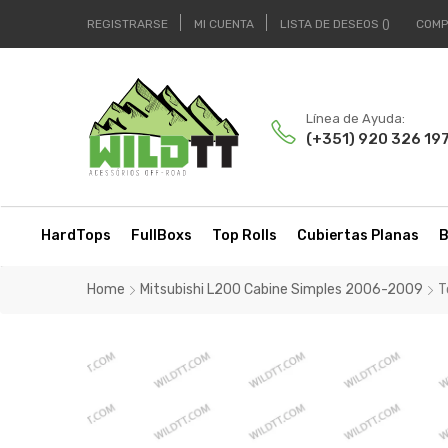
REGISTRARSE
MI CUENTA
LISTA DE DESEOS
COMP
Línea de Ayuda:
(+351) 920 326 19
HardTops
FullBoxs
Top Rolls
Cubiertas Planas
B
Home
Mitsubishi L200 Cabine Simples 2006-2009
T