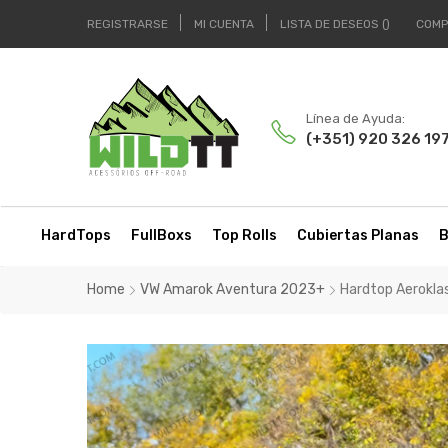
REGISTRARSE
MI CUENTA
LISTA DE DESEOS
COMP
Línea de Ayuda:
(+351) 920 326 19
HardTops
FullBoxs
Top Rolls
Cubiertas Planas
B
Home
VW Amarok Aventura 2023+
Hardtop Aerokla