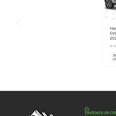
Har
EV
20
ENVÍENOS UN CO