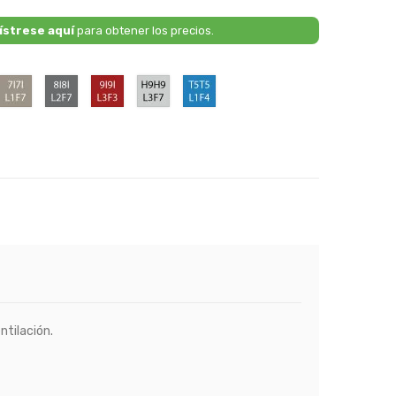
ístrese aquí
para obtener los precios.
6P
7I7I
8I8I
9I9I
H9H9
T5T5
/
/
/
/
/
F9
L1F7
L2F7
L3F3
L3F7
L1F4
-
-
-
-
-
dnight
Bright
Dark
Deep
Light
Mid
ack
Beige
Grey
Red
Grey
Blue
Metallic
Metallic
Metallic
Metallic
Metallic
ntilación.