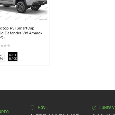
dtop RSI SmartCap
Od Defender VW Amarok
23+
MÓVIL
LUNES V
RREO