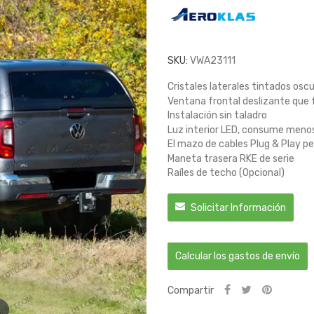
SKU:
VWA23111
Cristales laterales tintados os
Ventana frontal deslizante que fa
Instalación sin taladro
Luz interior LED, consume menos
El mazo de cables Plug & Play pe
Maneta trasera RKE de serie
Raíles de techo (Opcional)
Solicitar Información
Calcular los gastos de envío
Compartir