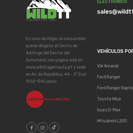
ELECTRÓNICO
sales@wildt
En caso de litigio, el consumidor
puede dirigirse al Centro de
VEHÍCULOS PO
Arbitraje del Sector del
Automóvil, con página web en
VW Amarok
www.arbitragemauto.pt y sede
en Av. da República, 44 - 3º Esqº,
Ford Ranger
1050 194 Lisboa
Ford Ranger Rapto
Toyota Hilux
Isuzu D-Max
Mitsubishi L200