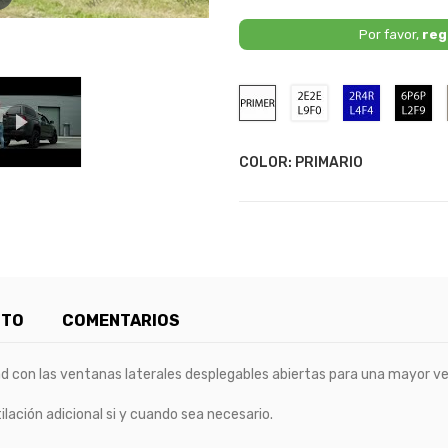
Por favor,
reg
Primario
2E/2E
4R4R
6P
/
/
L4F4
L2
-
-
Bright
Mi
COLOR: PRIMARIO
Blue
Bl
Metallic
CTO
COMENTARIOS
d con las ventanas laterales desplegables abiertas para una mayor ve
ación adicional si y cuando sea necesario.