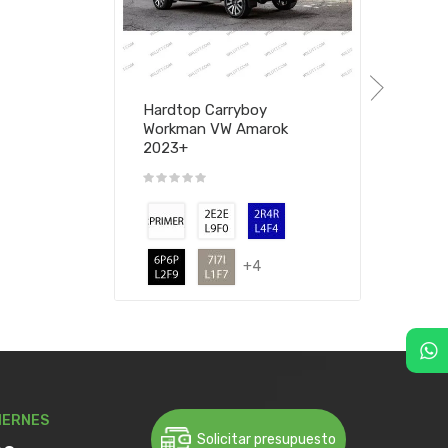
Hardtop Carryboy
Workman VW Amarok
2023+
+4
IERNES
Solicitar presupuesto