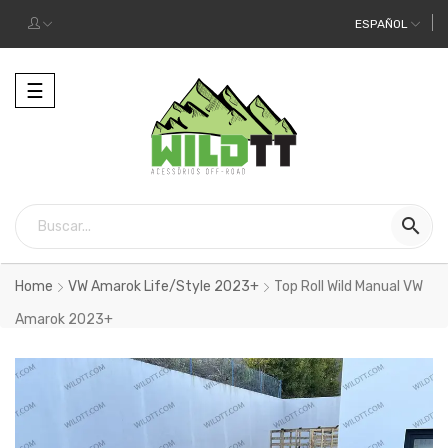
ESPAÑOL
Alternar
☰
la
navegación

Home
VW Amarok Life/Style 2023+
Top Roll Wild Manual VW
Amarok 2023+