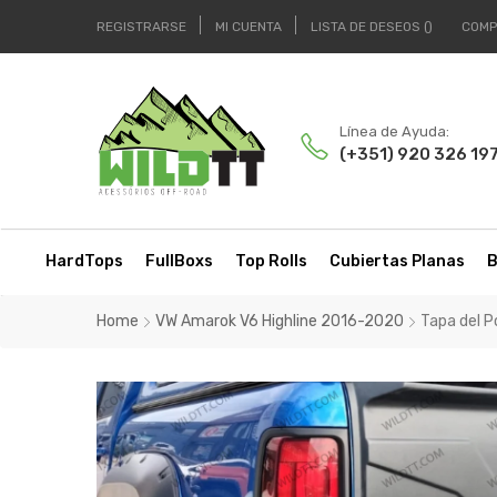
REGISTRARSE
MI CUENTA
LISTA DE DESEOS
COMP
Línea de Ayuda:
(+351) 920 326 19
HardTops
FullBoxs
Top Rolls
Cubiertas Planas
B
Home
VW Amarok V6 Highline 2016-2020
Tapa del 