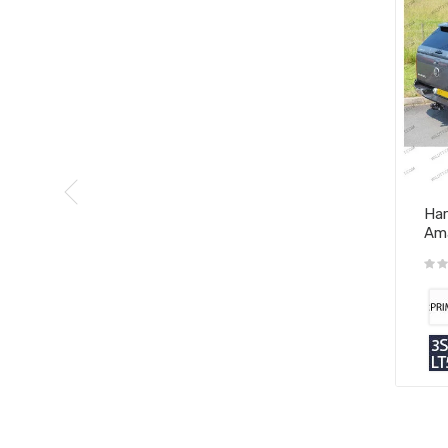
Har
Am