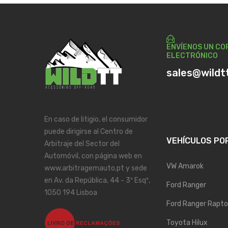
ENVÍENOS UN CO
ELECTRÓNICO
sales@wildt
En caso de litigio, el consumidor
puede dirigirse al Centro de
VEHÍCULOS PO
Arbitraje del Sector del
Automóvil, con página web en
VW Amarok
www.arbitragemauto.pt y sede
en Av. da República, 44 - 3º Esqº,
Ford Ranger
1050 194 Lisboa
Ford Ranger Rapto
Toyota Hilux