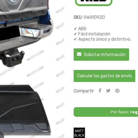
SKU:
VWA10920
✔ ABS
✔ Fácil instalación
✔ Aspecto único y distintivo.
Solicitar Información
Calcular los gastos de envío
Compartir
Por favor,
reg
Negro
Mate