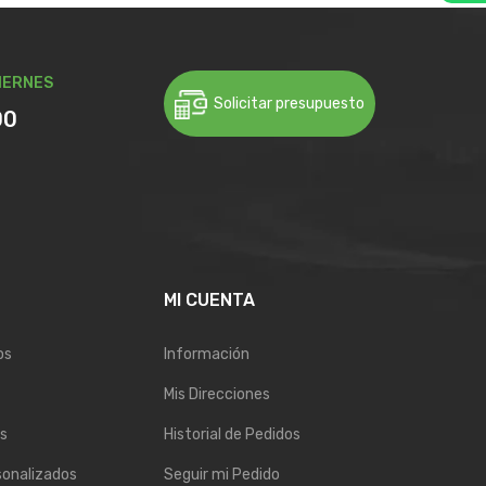
IERNES
Solicitar presupuesto
00
E
MI CUENTA
os
Información
Mis Direcciones
s
Historial de Pedidos
sonalizados
Seguir mi Pedido