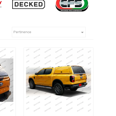

Pertinence