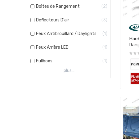
Boîtes de Rangement
2
Deflecteurs D'air
3
Feux Antibrouillard / Daylights
1
Hard
Ran
Feux Arrière LED
1
Fullboxs
1
plus...