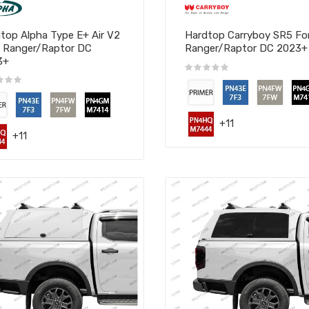
top Alpha Type E+ Air V2
Hardtop Carryboy SR5 Fo
 Ranger/Raptor DC
Ranger/Raptor DC 2023+
3+
+11
+11