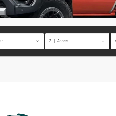
le
Année