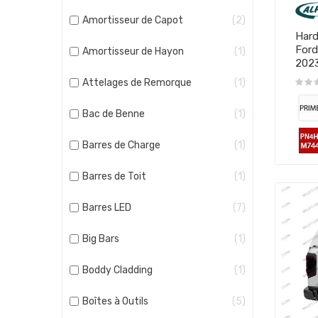
Amortisseur de Capot
2
Hard
Ford
Amortisseur de Hayon
1
202
Attelages de Remorque
1
Bac de Benne
1
Barres de Charge
1
Barres de Toit
1
Barres LED
7
Big Bars
1
Boddy Cladding
1
Boîtes à Outils
5