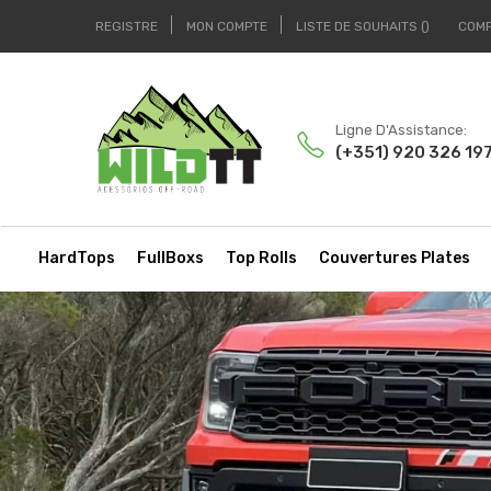
REGISTRE
MON COMPTE
LISTE DE SOUHAITS
COM
Ligne D'Assistance:
(+351) 920 326 19
HardTops
FullBoxs
Top Rolls
Couvertures Plates