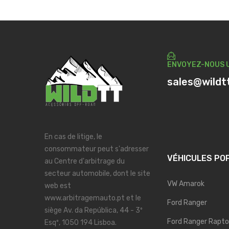
ENVOYEZ-NOUS U
sales@wildt
En cas de litige, le
consommateur peut s'adresser
VÉHICULES PO
au Centre d'arbitrage du
secteur automobile, dont le site
VW Amarok
web est
www.arbitragemauto.pt et le
Ford Ranger
siège Av. da República, 44 - 3º
Ford Ranger Rapto
Esqº, 1050 194 Lisboa.