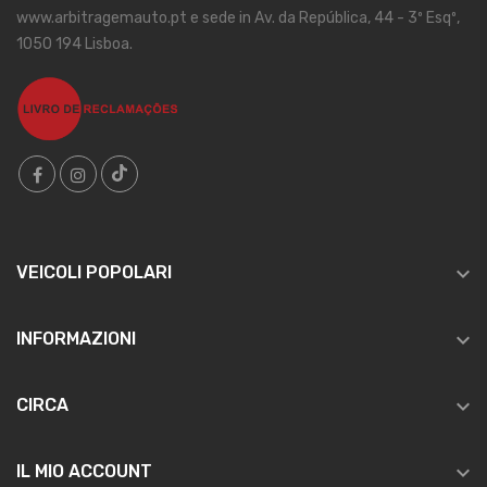
www.arbitragemauto.pt e sede in Av. da República, 44 - 3º Esqº,
1050 194 Lisboa.

VEICOLI POPOLARI

INFORMAZIONI

CIRCA

IL MIO ACCOUNT