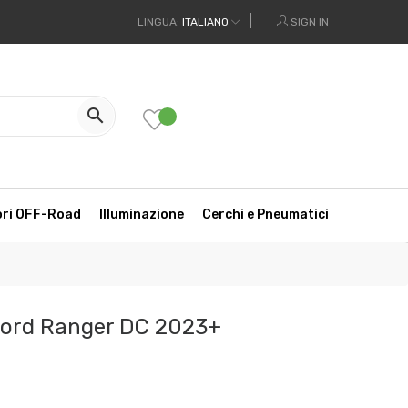
LINGUA:
ITALIANO
SIGN IN

ori OFF-Road
Illuminazione
Cerchi e Pneumatici
Ford Ranger DC 2023+