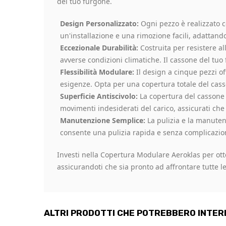
del tuo furgone.
Design Personalizzato:
Ogni pezzo è realizzato c
un'installazione e una rimozione facili, adattand
Eccezionale Durabilità:
Costruita per resistere al
avverse condizioni climatiche. Il cassone del tuo
Flessibilità Modulare:
Il design a cinque pezzi of
esigenze. Opta per una copertura totale del casson
Superficie Antiscivolo:
La copertura del cassone è
movimenti indesiderati del carico, assicurati che
Manutenzione Semplice:
La pulizia e la manutenz
consente una pulizia rapida e senza complicazio
Investi nella Copertura Modulare Aeroklas per otte
assicurandoti che sia pronto ad affrontare tutte le 
ALTRI PRODOTTI CHE POTREBBERO INTER