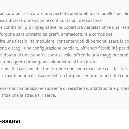
on cura per assicurare una perfetta adattabilità al modello specif
osi a diverse dimensioni e configurazioni del cassone.
le condizioni più impegnative, la Copertura Aeroklas offre una resist
 furgone sarà protetto da graffi, ammaccature e corrosione.
fre una flessibilità modulare, consentendoti di personalizzare la c
e o scegli una configurazione parziale, offrendo flessibilità per di
 dotata di una superficie antiscivolo, offrendo una maggiore stabili
 i tuoi oggetti rimangano saldamente al loro posto.
ione del cassone del tuo furgone non sono mai state così facili. La
ni, mantenendo il cassone del tuo furgone sempre in perfette cond
nere la combinazione suprema di resistenza, adattabilità e protezion
sfide che la strada ti riserva.
ESSARVI