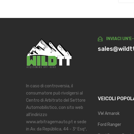
INVIACI UN'E
sales@wildt
In caso di controversia, il
consumatore può rivolgersi al
VEICOLI POPOL
Centro di Arbitrato del Settore
Automobilistico, con sito web
VW Amarok
all'indirizzo
www.arbitragemauto.pt e sede
Ford Ranger
in Av. da República, 44 - 3º Esqº,