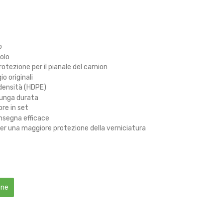
o
olo
protezione per il pianale del camion
io originali
 densità (HDPE)
lunga durata
re in set
onsegna efficace
r una maggiore protezione della verniciatura
one