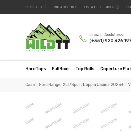
REGISTER
IL MIO ACCOUNT
LISTA DEI DESIDERI
CO
Linea di Assistenza:
(+351) 920 326 19
HardTops
FullBoxs
Top Rolls
Coperture Pia
Casa
Ford Ranger XLT/Sport Doppia Cabina 2023+
V