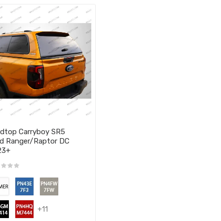
dtop Carryboy SR5
d Ranger/Raptor DC
23+
+11