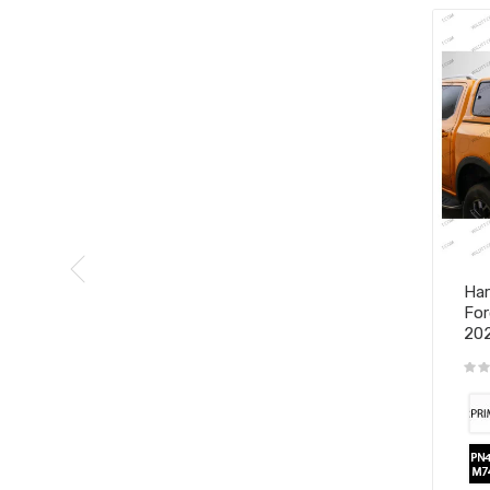
Har
For
20