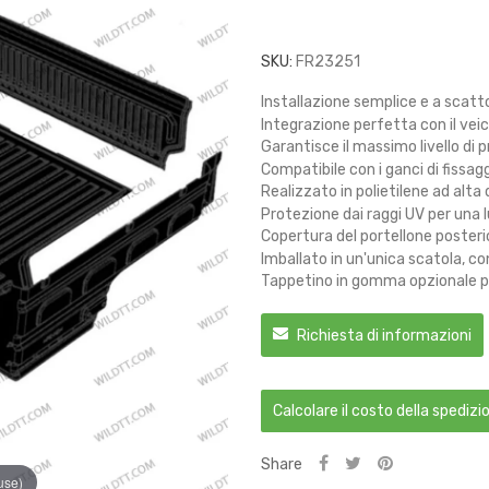
SKU:
FR23251
Installazione semplice e a scatt
Integrazione perfetta con il veic
Garantisce il massimo livello di 
Compatibile con i ganci di fissagg
Realizzato in polietilene ad alta
Protezione dai raggi UV per una 
Copertura del portellone posterio
Imballato in un'unica scatola, c
Tappetino in gomma opzionale pe
Richiesta di informazioni
Calcolare il costo della spedizi
Share
use)