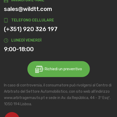
INVIACI UN'E-MAIL
sales@wildtt.com
TELEFONO CELLULARE
(+351) 920 326 197
LUNEDÌ VENERDÌ
9:00-18:00
Richiedi un preventivo
In caso di controversia, il consumatore può rivolgersi al Centro di
Arbitrato del Settore Automobilistico, con sito web all'indirizzo
www.arbitragemauto.pt e sede in Av. da República, 44 - 3º Esqº,
1050 194 Lisboa.