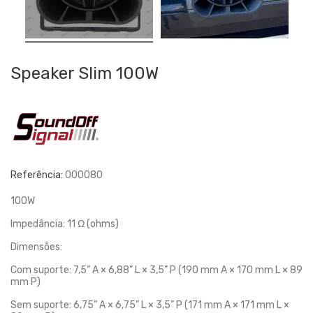
Speaker Slim 100W
Referência:
000080
100W
Impedância: 11 Ω (ohms)
Dimensões:
Com suporte: 7,5” A × 6,88” L × 3,5” P (190 mm A × 170 mm L × 89
mm P)
Sem suporte: 6,75” A × 6,75” L × 3,5” P (171 mm A × 171 mm L ×