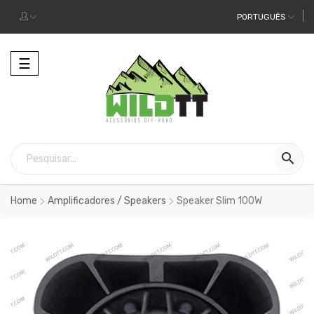
PORTUGUÊS
Alternar
☰
a
navegação

Home
Amplificadores / Speakers
Speaker Slim 100W