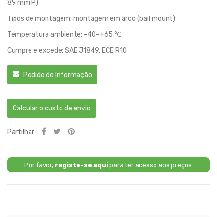
89 mm P)
Tipos de montagem: montagem em arco (bail mount)
Temperatura ambiente: -40–+65 ℃
Cumpre e excede: SAE J1849, ECE R10
Pedido de Informação
Calcular o custo de envio
Partilhar
Por favor,
registe-se aqui
para ter acesso aos preços.