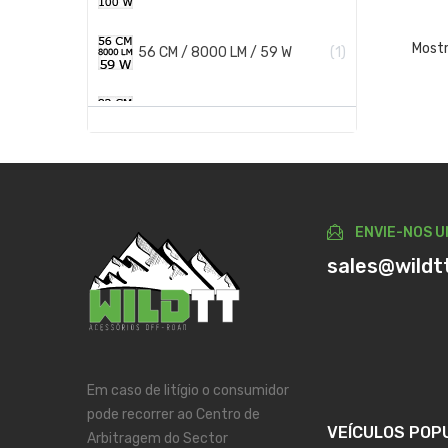
Mostr
56 CM / 8000 LM / 59 W
1
82 CM / 12000 LM / 150 W
1
82 CM / 12000 LM / 95 W
1
ENVIE-NOS U
82 CM / 24000 LM / 143 W
2
sales@wildt
Em caso de litígio o consumidor
pode recorrer ao Centro de
VEÍCULOS POP
Arbitragem do Sector