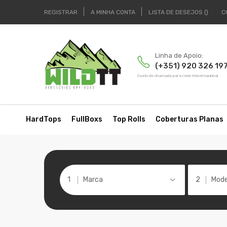
REGISTRAR
A MINHA CONTA
LISTA DE DESEJOS
C
Linha de Apoio:
(+351) 920 326 19
Custo de chamada para rede móvel nacional
HardTops
FullBoxs
Top Rolls
Coberturas Planas
Marca
Mode