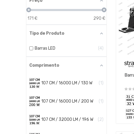
Preço
171
€
290
€
Tipo de Produto
Barras LED
4
Comprimento
Barr
107 CM / 16000 LM / 130 W
1
107 CM / 16000 LM / 200 W
1
107 CM / 32000 LM / 196 W
2