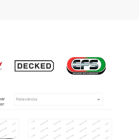

nar
Relevância
or: