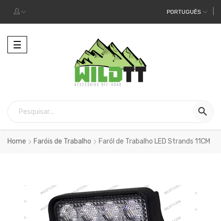
PORTUGUÊS
Alternar
☰
a
navegação

Home
Faróis de Trabalho
Faról de Trabalho LED Strands 11CM