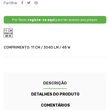
Partilhar
Por favor,
registe-se aqui
para ter acesso aos preços.
11
CM
/
3040
LM
COMPRIMENTO: 11 CM / 3040 LM / 48 W
/
48
W
DESCRIÇÃO
DETALHES DO PRODUTO
COMENTÁRIOS