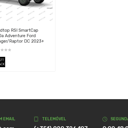
dtop RSI SmartCap
a Adventure Ford
ger/Raptor DC 2023+
M EMAIL
TELEMÓVEL
SEGUND