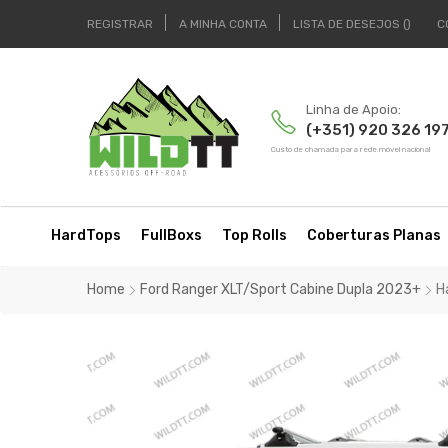
REGISTRAR
A MINHA CONTA
LISTA DE DESEJOS
C
Linha de Apoio:
(+351) 920 326 19
Custo de chamada para rede móvel nacional
HardTops
FullBoxs
Top Rolls
Coberturas Planas
Home
Ford Ranger XLT/Sport Cabine Dupla 2023+
H