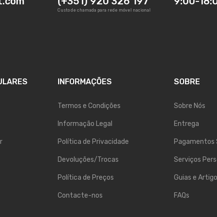
t.com
(+351) 920 326 197
9:00-18:
Custo de chamada para rede móvel nacional
ULARES
INFORMAÇÕES
SOBRE
Termos e Condições
Sobre Nós
Informação Legal
Entrega
r
Política de Privacidade
Pagamentos 
Devoluções/Trocas
Serviços Pers
Política de Preços
Guias e Artig
Contacte-nos
FAQs