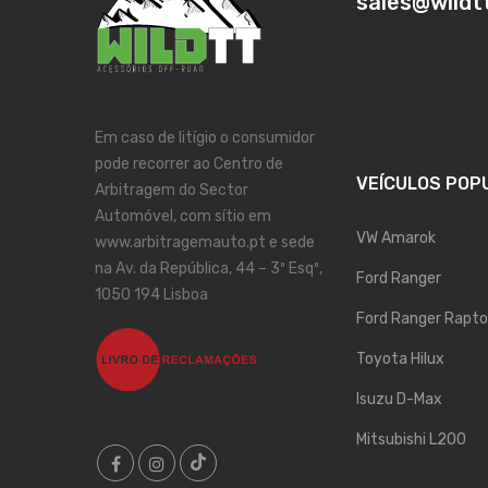
sales@wildt
Em caso de litígio o consumidor
pode recorrer ao Centro de
VEÍCULOS POP
Arbitragem do Sector
Automóvel, com sítio em
VW Amarok
www.arbitragemauto.pt e sede
na Av. da República, 44 – 3º Esqº,
Ford Ranger
1050 194 Lisboa
Ford Ranger Rapto
Toyota Hilux
Isuzu D-Max
Mitsubishi L200