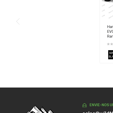
Har
EVO
Ran
ENVIE-NOS U