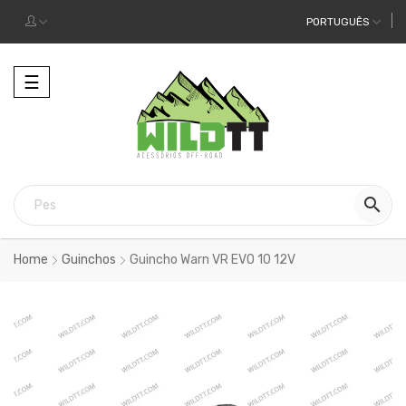
PORTUGUÊS
Alternar
☰
a
navegação

Home
Guinchos
Guincho Warn VR EVO 10 12V