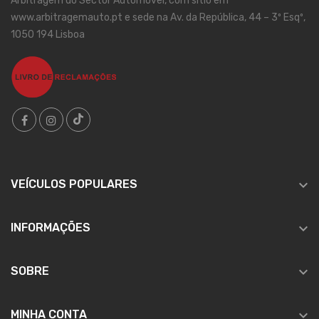
Arbitragem do Sector Automóvel, com sítio em
www.arbitragemauto.pt e sede na Av. da República, 44 – 3º Esqº,
1050 194 Lisboa

VEÍCULOS POPULARES

INFORMAÇÕES

SOBRE

MINHA CONTA