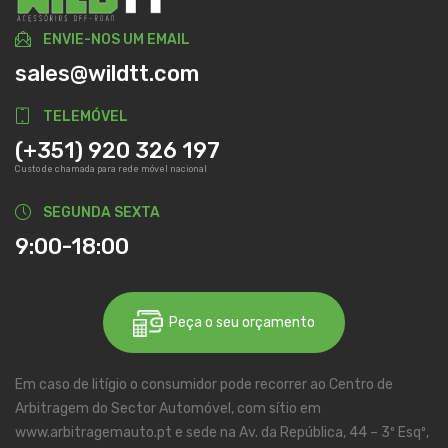
ENVIE-NOS UM EMAIL
sales@wildtt.com
TELEMÓVEL
(+351) 920 326 197
Custo de chamada para rede móvel nacional
SEGUNDA SEXTA
9:00-18:00
Peça o seu orçamento
Em caso de litígio o consumidor pode recorrer ao Centro de
Arbitragem do Sector Automóvel, com sítio em
www.arbitragemauto.pt e sede na Av. da República, 44 – 3º Esqº,