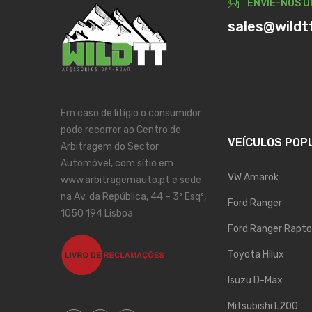
ENVIE-NOS U
sales@wildt
Em caso de litígio o consumidor
pode recorrer ao Centro de
VEÍCULOS POP
Arbitragem do Sector
Automóvel, com sítio em
VW Amarok
www.arbitragemauto.pt e sede
na Av. da República, 44 – 3º Esqº,
Ford Ranger
1050 194 Lisboa
Ford Ranger Rapto
Toyota Hilux
Isuzu D-Max
Mitsubishi L200