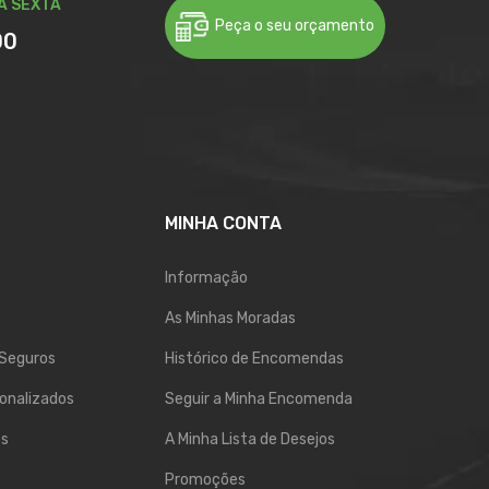
A SEXTA
Peça o seu orçamento
00
MINHA CONTA
Informação
As Minhas Moradas
Seguros
Histórico de Encomendas
onalizados
Seguir a Minha Encomenda
os
A Minha Lista de Desejos
Promoções