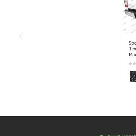
Spo
Tex
Ma