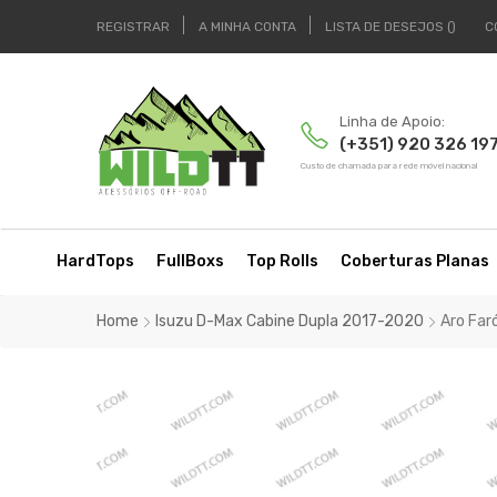
REGISTRAR
A MINHA CONTA
LISTA DE DESEJOS
C
Linha de Apoio:
(+351) 920 326 19
Custo de chamada para rede móvel nacional
HardTops
FullBoxs
Top Rolls
Coberturas Planas
Home
Isuzu D-Max Cabine Dupla 2017-2020
Aro Far