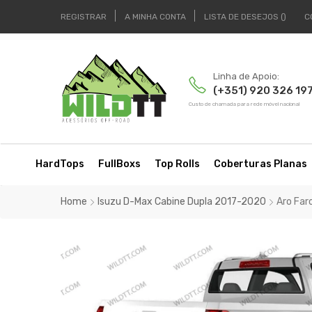
REGISTRAR
A MINHA CONTA
LISTA DE DESEJOS
C
Linha de Apoio:
(+351) 920 326 19
Custo de chamada para rede móvel nacional
HardTops
FullBoxs
Top Rolls
Coberturas Planas
Home
Isuzu D-Max Cabine Dupla 2017-2020
Aro Far