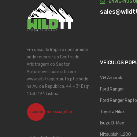
ENVIE-NOS U
sales@wildt
Em caso de litígio o consumidor
pode recorrer ao Centro de
VEÍCULOS POP
Arbitragem do Sector
Automóvel, com sítio em
VW Amarok
www.arbitragemauto.pt e sede
na Av. da República, 44 – 3º Esqº,
Ford Ranger
1050 194 Lisboa
Ford Ranger Rapto
Toyota Hilux
Isuzu D-Max
Mitsubishi L200