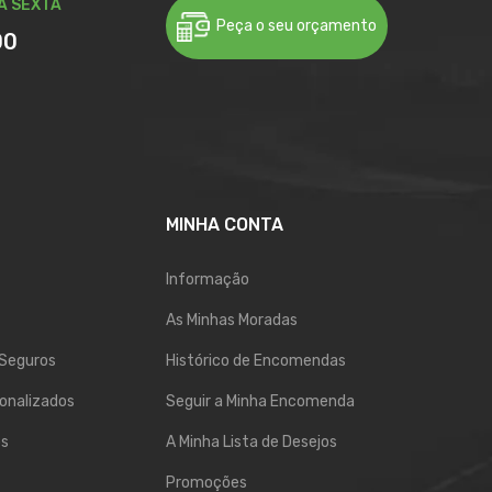
A SEXTA
Peça o seu orçamento
00
MINHA CONTA
Informação
As Minhas Moradas
Seguros
Histórico de Encomendas
onalizados
Seguir a Minha Encomenda
os
A Minha Lista de Desejos
Promoções