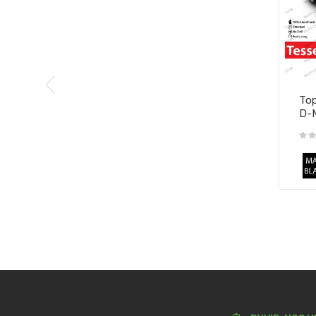
Top
D-