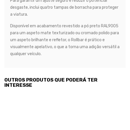
Para garantir um ajuste seguro e reduzir o potencial
desgaste, inclui quatro tampas de borracha para proteger
a viatura.
Disponível em acabamento revestido a pó preto RAL9005
para um aspeto mate texturizado ou cromado polido para
um aspeto brilhante e refletor, o Rollbar é prático e
visualmente apelativo, o que a torna uma adição versátil a
qualquer veículo.
OUTROS PRODUTOS QUE PODERÁ TER
INTERESSE