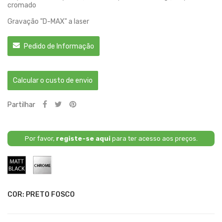
cromado
Gravação "D-MAX" a laser
Pedido de Informação
Calcular o custo de envio
Partilhar
Por favor,
registe-se aqui
para ter acesso aos preços.
Preto
Cromado
Fosco
COR: PRETO FOSCO